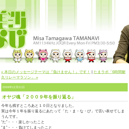
« 本日のメッセージテーマは『負けません！』です！
|
たまラボ「6時間耐
久リレーマラソン」 »
2009年12月21日
オヤジ魂「２００９年を振り返る」
今年も残すところあと１０日となりました。
実は今年１年を振り返るにあたって「た・ま・な・び」で言い表せてしま
うんです。
“た”・・・楽しかったこと
“ま”・・・負けてしまったこと