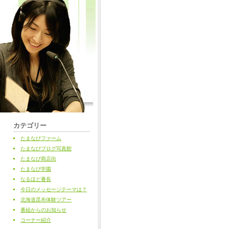
カテゴリー
たまなびファーム
たまなびブログ写真館
たまなび商店街
たまなび学園
なるほど番長
今日のメッセージテーマは？
北海道昆布体験ツアー
番組からのお知らせ
コーナー紹介