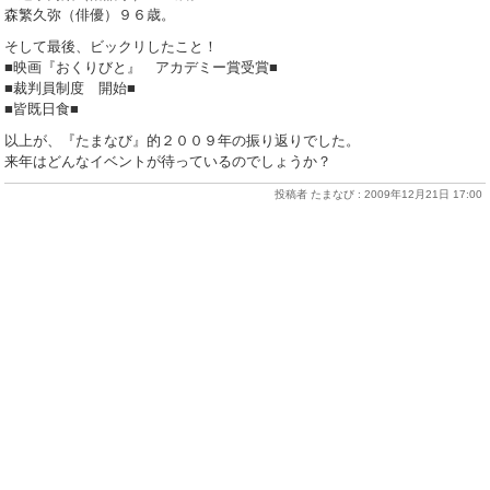
森繁久弥（俳優）９６歳。
そして最後、ビックリしたこと！
■映画『おくりびと』 アカデミー賞受賞■
■裁判員制度 開始■
■皆既日食■
以上が、『たまなび』的２００９年の振り返りでした。
来年はどんなイベントが待っているのでしょうか？
投稿者 たまなび : 2009年12月21日 17:00