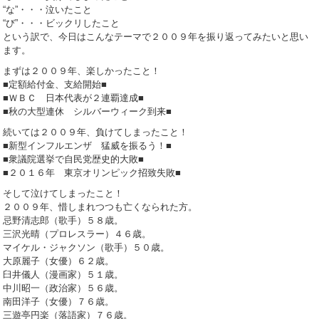
“な”・・・泣いたこと
“び”・・・ビックリしたこと
という訳で、今日はこんなテーマで２００９年を振り返ってみたいと思い
ます。
まずは２００９年、楽しかったこと！
■定額給付金、支給開始■
■ＷＢＣ 日本代表が２連覇達成■
■秋の大型連休 シルバーウィーク到来■
続いては２００９年、負けてしまったこと！
■新型インフルエンザ 猛威を振るう！■
■衆議院選挙で自民党歴史的大敗■
■２０１６年 東京オリンピック招致失敗■
そして泣けてしまったこと！
２００９年、惜しまれつつも亡くなられた方。
忌野清志郎（歌手）５８歳。
三沢光晴（プロレスラー）４６歳。
マイケル・ジャクソン（歌手）５０歳。
大原麗子（女優）６２歳。
臼井儀人（漫画家）５１歳。
中川昭一（政治家）５６歳。
南田洋子（女優）７６歳。
三遊亭円楽（落語家）７６歳。