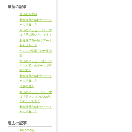
最新の記事
今日の玉手箱
北海道昆布体験ツアーｉ
ｎえりも ５
今日のメッセージテーマ
は『星に願いを』です！
北海道昆布体験ツアーｉ
ｎえりも ４
たまなび学園・お仕事学
部
本日のメッセージは『ア
イスと私』のテーマで募
集です！
北海道昆布体験ツアーｉ
ｎえりも ３
昆虫の達人
今日のメッセージテーマ
は『テンションがあがり
ます！』です！
北海道昆布体験ツアーｉ
ｎえりも ２
過去の記事
2010年08月