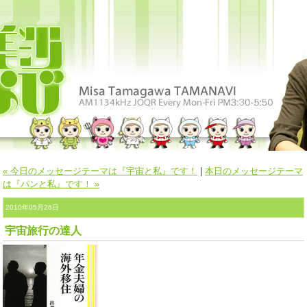
« 今日のメッセージテーマは『宇宙と私』です！
|
本日のメッセージテーマ
は『パンと私』です！ »
2010年05月26日
宇宙旅行の達人