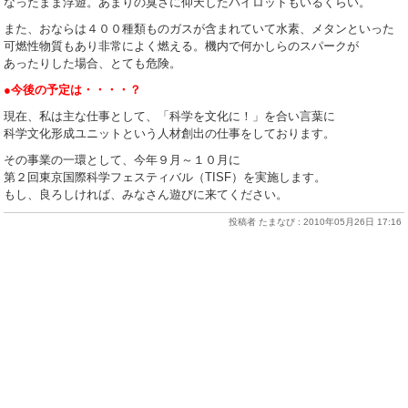
なったまま浮遊。あまりの臭さに仰天したパイロットもいるくらい。
また、おならは４００種類ものガスが含まれていて水素、メタンといった
可燃性物質もあり非常によく燃える。機内で何かしらのスパークが
あったりした場合、とても危険。
●今後の予定は・・・・？
現在、私は主な仕事として、「科学を文化に！」を合い言葉に
科学文化形成ユニットという人材創出の仕事をしております。
その事業の一環として、今年９月～１０月に
第２回東京国際科学フェスティバル（TISF）を実施します。
もし、良ろしければ、みなさん遊びに来てください。
投稿者 たまなび : 2010年05月26日 17:16