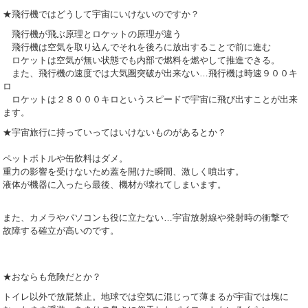
★飛行機ではどうして宇宙にいけないのですか？
飛行機が飛ぶ原理とロケットの原理が違う
飛行機は空気を取り込んでそれを後ろに放出することで前に進む
ロケットは空気が無い状態でも内部で燃料を燃やして推進できる。
また、飛行機の速度では大気圏突破が出来ない…飛行機は時速９００キ
ロ
ロケットは２８０００キロというスピードで宇宙に飛び出すことが出来
ます。
★宇宙旅行に持っていってはいけないものがあるとか？
ペットボトルや缶飲料はダメ。
重力の影響を受けないため蓋を開けた瞬間、激しく噴出す。
液体が機器に入ったら最後、機材が壊れてしまいます。
また、カメラやパソコンも役に立たない…宇宙放射線や発射時の衝撃で
故障する確立が高いのです。
★おならも危険だとか？
トイレ以外で放屁禁止。地球では空気に混じって薄まるが宇宙では塊に