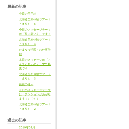
最新の記事
今日の玉手箱
北海道昆布体験ツアーｉ
ｎえりも ５
今日のメッセージテーマ
は『星に願いを』です！
北海道昆布体験ツアーｉ
ｎえりも ４
たまなび学園・お仕事学
部
本日のメッセージは『ア
イスと私』のテーマで募
集です！
北海道昆布体験ツアーｉ
ｎえりも ３
昆虫の達人
今日のメッセージテーマ
は『テンションがあがり
ます！』です！
北海道昆布体験ツアーｉ
ｎえりも ２
過去の記事
2010年08月