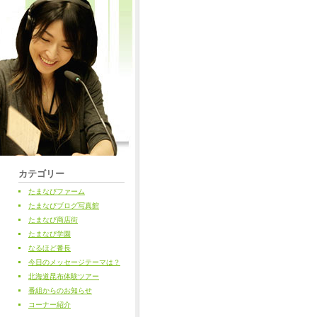
カテゴリー
たまなびファーム
たまなびブログ写真館
たまなび商店街
たまなび学園
なるほど番長
今日のメッセージテーマは？
北海道昆布体験ツアー
番組からのお知らせ
コーナー紹介