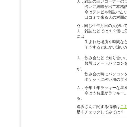
Ａ．雑誌の占いコーナーの
占いに興味が出て本格的
今はテレビや雑誌の占い
口コミで来る人の対面の
Ｑ．同じ生年月日の人がい
Ａ．雑誌などでは１２個に
には
生まれた場所や時間など
そうすると細かい違いが
Ａ．飲み会などで知り合い
普段はノートパソコンを
が、
飲み会の時にパソコンを
ポケットに占い用のダイ
Ａ．今年１年ラッキーな星
今はうお座がラッキー。
る。
逢坂さんに関する情報は
こ
是非チェックしてみては？