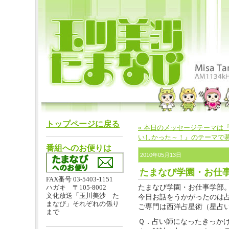
トップページに戻る
« 本日のメッセージテーマは
いしかった～！』のテーマで募
番組へのお便りは
2010年05月13日
たまなび学園・お仕
FAX番号 03-5403-1151
たまなび学園・お仕事学部
ハガキ 〒105-8002
文化放送「玉川美沙 た
今日お話をうかがったのは
まなび」それぞれの係り
ご専門は西洋占星術（星占
まで
Ｑ．占い師になったきっか