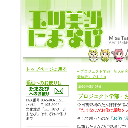
トップページに戻る
« プロジェクト学部・新人研
業体験』です！ »
番組へのお便りは
2010年05月07日
プロジェクト学部・
FAX番号 03-5403-1151
今日初登場のたんぽぽが進
ハガキ 〒105-8002
文化放送「玉川美沙 た
『たまなびがお化け屋敷を
まなび」それぞれの係り
そして頼ったのが
「お化け
まで
以前もたまなびに登場して