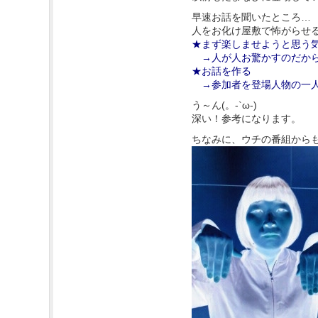
早速お話を聞いたところ…
人をお化け屋敷で怖がらせ
★まず楽しませようと思う
→人が人お驚かすのだから
★お話を作る
→参加者を登場人物の一人
う～ん(。-`ω-)
深い！参考になります。
ちなみに、ウチの番組から