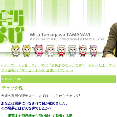
« 今日の、メッセージテーマは『勇気あるなぁ』です！
|
トレンだま・エン
タメ金曜日『ザ・ビートルズ 全曲バイブル』 »
2009年12月18日
チェック魂
今週の深層心理テスト、まずはこちらからチェック!
あなたは悪夢にうなされて目が覚めました。
その悪夢とはどんな夢でしたか？
１
墜落する飛行機から飛び降りて脱出する夢