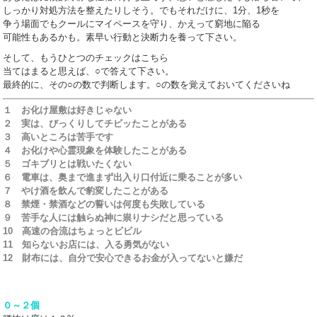
しっかり対処方法を整えたりしそう。でもそれだけに、1分、1秒を
争う場面でもクールにマイペースを守り、かえって窮地に陥る
可能性もあるかも。素早い行動と決断力を養って下さい。
そして、もうひとつのチェックはこちら
当てはまると思えば、○で答えて下さい。
最終的に、その○の数で判断します。○の数を覚えておいてくださいね
１ お化け屋敷は好きじゃない
２ 実は、びっくりしてチビッたことがある
３ 高いところは苦手です
４ お化けや心霊現象を体験したことがある
５ ゴキブリとは戦いたくない
６ 電車は、奥まで進まず出入り口付近に乗ることが多い
７ やけ酒を飲んで豹変したことがある
８ 禁煙・禁酒などの誓いは何度も失敗している
９ 苦手な人には触らぬ神に祟りナシだと思っている
10 高速の合流はちょっとビビル
11 知らないお店には、入る勇気がない
12 財布には、自分で安心できるお金が入ってないと嫌だ
０～２個