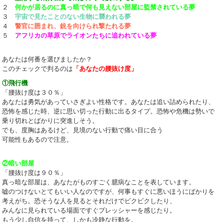
２
何かが居るのに真っ暗で何も見えない部屋に監禁されている夢
３
宇宙で見たことのない生物に襲われる夢
４
警官に囲まれ、銃を向けられ撃たれる夢
５
アフリカの草原でライオンたちに追われている夢
あなたは何番を選びましたか？
このチェックで判るのは
「あなたの腰抜け度」
①飛行機
「腰抜け度は３０％」
あなたは勇気があっていさぎよい性格です。あなたは追い詰められたり、
恐怖を感じた時、逆に思い切った行動に出るタイプ。恐怖や危機は勢いで
乗り切れとばかりに突進しそう。
でも、度胸はあるけど、見境のない行動で痛い目に合う
可能性もあるので注意。
②暗い部屋
「腰抜け度は９０％」
真っ暗な部屋は、あなたがものすごく臆病なことを表しています。
嘘のつけないとてもいい人なのですが、何事もすぐに悪いほうにばかりを
考えがち。恐そうな人を見るとそれだけでビクビクしたり、
みんなに見られている場面ですぐプレッシャーを感じたり。
もう少し自信を持って、しかも冷静な行動を。