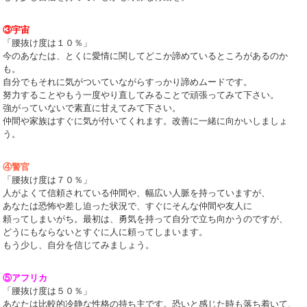
③宇宙
「腰抜け度は１０％」
今のあなたは、とくに愛情に関してどこか諦めているところがあるのか
も。
自分でもそれに気がついていながらすっかり諦めムードです。
努力することやもう一度やり直してみることで頑張ってみて下さい。
強がっていないで素直に甘えてみて下さい。
仲間や家族はすぐに気が付いてくれます。改善に一緒に向かいしましょ
う。
④警官
「腰抜け度は７０％」
人がよくて信頼されている仲間や、幅広い人脈を持っていますが、
あなたは恐怖や差し迫った状況で、すぐにそんな仲間や友人に
頼ってしまいがち。最初は、勇気を持って自分で立ち向かうのですが、
どうにもならないとすぐに人に頼ってしまいます。
もう少し、自分を信じてみましょう。
⑤アフリカ
「腰抜け度は５０％」
あなたは比較的冷静な性格の持ち主です。恐いと感じた時も落ち着いて、