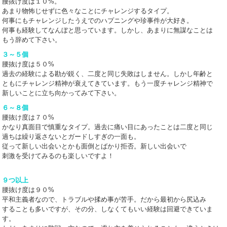
腰抜け度は１０%。
あまり物怖じせずに色々なことにチャレンジするタイプ。
何事にもチャレンジしたうえでのハプニングや珍事件が大好き。
何事も経験してなんぼと思っています。しかし、あまりに無謀なことは
もう辞めて下さい。
３～５個
腰抜け度は５０%
過去の経験による勘が鋭く、二度と同じ失敗はしません。しかし年齢と
ともにチャレンジ精神が衰えてきています。もう一度チャレンジ精神で
新しいことに立ち向かってみて下さい。
６～８個
腰抜け度は７０%
かなり真面目で慎重なタイプ。過去に痛い目にあったことは二度と同じ
過ちは繰り返さないとガードしすぎの一面も。
従って新しい出会いとかも面倒とばかり拒否。新しい出会いで
刺激を受けてみるのも楽しいですよ！
９つ以上
腰抜け度は９０%
平和主義者なので、トラブルや揉め事が苦手。だから最初から尻込み
することも多いですが、その分、しなくてもいい経験は回避できていま
す。