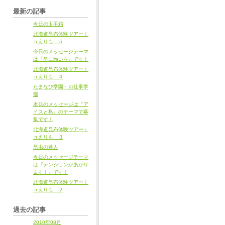
最新の記事
今日の玉手箱
北海道昆布体験ツアーｉ
ｎえりも ５
今日のメッセージテーマ
は『星に願いを』です！
北海道昆布体験ツアーｉ
ｎえりも ４
たまなび学園・お仕事学
部
本日のメッセージは『ア
イスと私』のテーマで募
集です！
北海道昆布体験ツアーｉ
ｎえりも ３
昆虫の達人
今日のメッセージテーマ
は『テンションがあがり
ます！』です！
北海道昆布体験ツアーｉ
ｎえりも ２
過去の記事
2010年08月