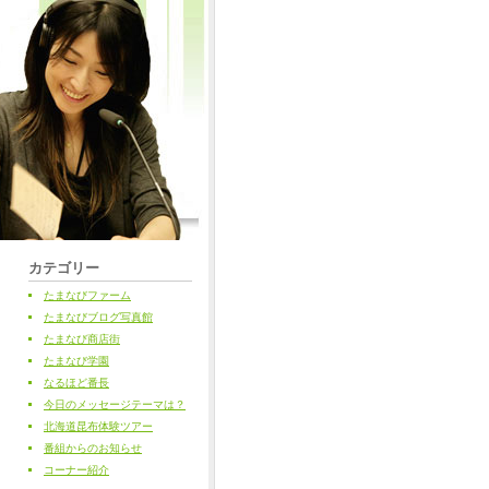
カテゴリー
たまなびファーム
たまなびブログ写真館
たまなび商店街
たまなび学園
なるほど番長
今日のメッセージテーマは？
北海道昆布体験ツアー
番組からのお知らせ
コーナー紹介