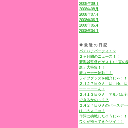
2008年09月
2008年08月
2008年07月
2008年06月
2008年05月
2008年04月
◆最近の日記
パチパチパーティ！？
２ヶ月間のニュース！！
新海誠監督がゲスト♪「言の
庭」大特集！！
新コーナー始動！！
ライブグッズを紹介じゃ！！
２月２７日ＯＡ ゆ、ゆ、ゆ
ーーーーーん！
２月１３日ＯＡ アルバム全
できるかのぅ？？
２月２７日ＯＡのバースデー
はこの人じゃ！
作詞に挑戦したそうじゃ！！
ワシが帰ってきたゾイ！！