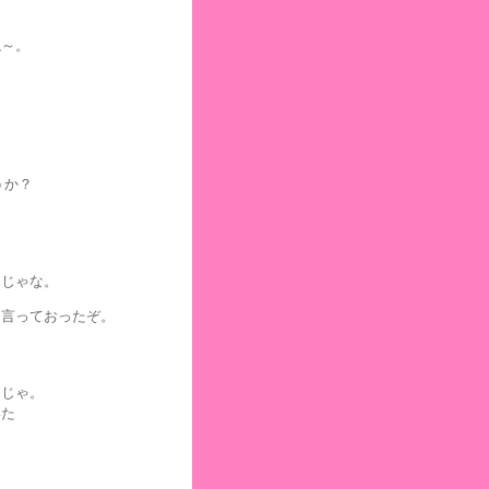
ね～。
うか？
。
うじゃな。
と言っておったぞ。
間じゃ。
いた