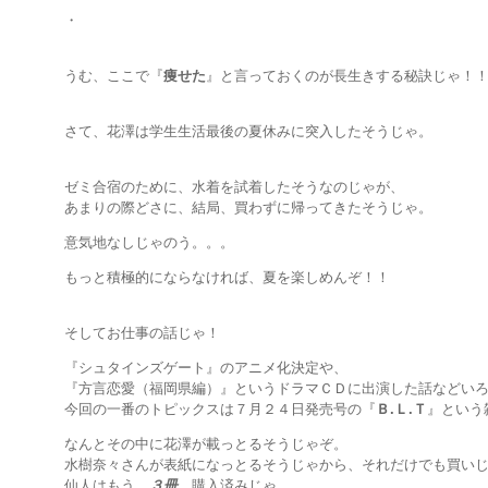
・
うむ、ここで『
痩せた
』と言っておくのが長生きする秘訣じゃ！
さて、花澤は学生生活最後の夏休みに突入したそうじゃ。
ゼミ合宿のために、水着を試着したそうなのじゃが、
あまりの際どさに、結局、買わずに帰ってきたそうじゃ。
意気地なしじゃのう。。。
もっと積極的にならなければ、夏を楽しめんぞ！！
そしてお仕事の話じゃ！
『シュタインズゲート』のアニメ化決定や、
『方言恋愛（福岡県編）』というドラマＣＤに出演した話などい
今回の一番のトピックスは７月２４日発売号の『
Ｂ.Ｌ.Ｔ
』という
なんとその中に花澤が載っとるそうじゃぞ。
水樹奈々さんが表紙になっとるそうじゃから、それだけでも買い
仙人はもう
３冊
購入済みじゃ。