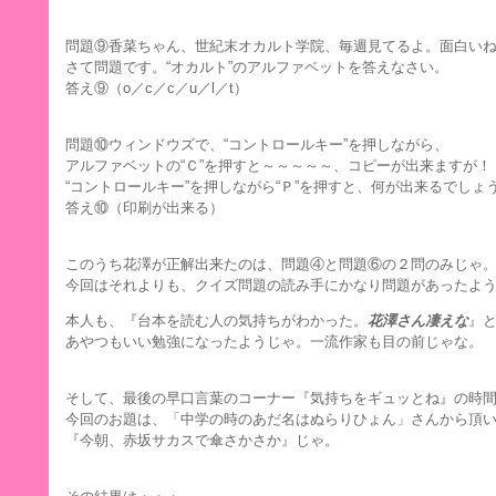
問題⑨香菜ちゃん、世紀末オカルト学院、毎週見てるよ。面白い
さて問題です。“オカルト”のアルファベットを答えなさい。
答え⑨（o／c／c／u／l／t）
問題⑩ウィンドウズで、“コントロールキー”を押しながら、
アルファベットの“Ｃ”を押すと～～～～～、コピーが出来ますが！
“コントロールキー”を押しながら“Ｐ”を押すと、何が出来るでしょ
答え⑩（印刷が出来る）
このうち花澤が正解出来たのは、問題④と問題⑥の２問のみじゃ
今回はそれよりも、クイズ問題の読み手にかなり問題があったよ
本人も、『台本を読む人の気持ちがわかった。
花澤さん凄えな
』
あやつもいい勉強になったようじゃ。一流作家も目の前じゃな。
そして、最後の早口言葉のコーナー『気持ちをギュッとね』の時
今回のお題は、「中学の時のあだ名はぬらりひょん」さんから頂
『今朝、赤坂サカスで傘さかさか』じゃ。