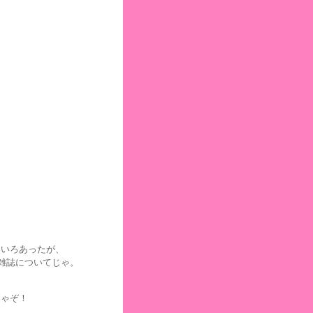
！
ろいろあったが、
雑誌についてじゃ。
じゃぞ！