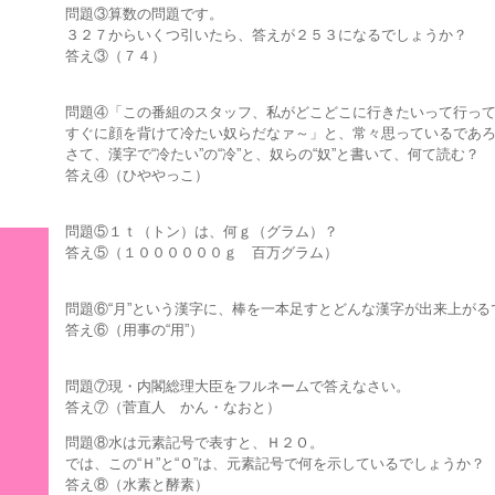
問題③算数の問題です。
３２７からいくつ引いたら、答えが２５３になるでしょうか？
答え③（７４）
問題④「この番組のスタッフ、私がどこどこに行きたいって行っ
すぐに顔を背けて冷たい奴らだなァ～」と、常々思っているであ
さて、漢字で“冷たい”の“冷”と、奴らの“奴”と書いて、何て読む？
答え④（ひややっこ）
問題⑤１ｔ（トン）は、何ｇ（グラム）？
答え⑤（１００００００ｇ 百万グラム）
問題⑥“月”という漢字に、棒を一本足すとどんな漢字が出来上がる
答え⑥（用事の“用”）
問題⑦現・内閣総理大臣をフルネームで答えなさい。
答え⑦（菅直人 かん・なおと）
問題⑧水は元素記号で表すと、Ｈ２Ｏ。
では、この“Ｈ”と“Ｏ”は、元素記号で何を示しているでしょうか？
答え⑧（水素と酵素）