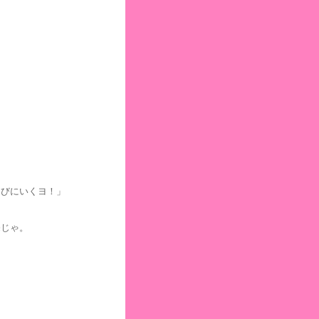
そびにいくヨ！」
売じゃ。