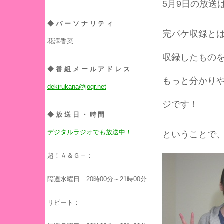
5月9日の放送
◆パーソナリティ
完パケ収録と
花澤香菜
収録したもの
◆番組メールアドレス
もっと分かり
dekirukana@joqr.net
ジです！
◆放送日・時間
デジタルラジオでも放送中！
ということで
超！Ａ＆Ｇ＋：
隔週水曜日 20時00分～21時00分
リピート：