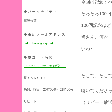
今回は記念すべ
◆パーソナリティ
そろそろ100
花澤香菜
100回記念は
◆番組メールアドレス
皆さん、何か
dekirukana@joqr.net
いね♪
◆放送日・時間
デジタルラジオでも放送中！
そして、そして
超！Ａ＆Ｇ＋：
隔週水曜日 20時00分～21時00分
聴いてくださ
リピート：
（リピート放