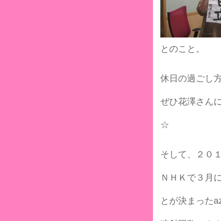
とのこと。
休日の過ごし
ぜひ花澤さん
☆
そして、２０
ＮＨＫで３月
とが決まったaz