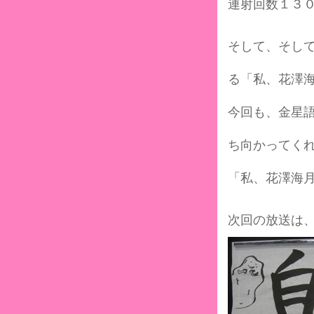
連射回数１３
そして、そし
る「私、花澤
今回も、金星
ち向かってくれ
「私、花澤海
次回の放送は