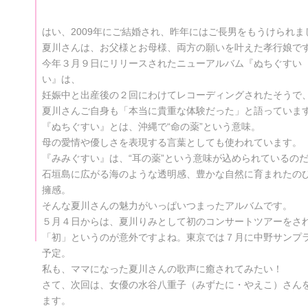
はい、2009年にご結婚され、昨年にはご長男をもうけられま
夏川さんは、お父様とお母様、両方の願いを叶えた孝行娘で
今年３月９日にリリースされたニューアルバム『ぬちぐすい
い』は、
妊娠中と出産後の２回にわけてレコーディングされたそうで
夏川さんご自身も「本当に貴重な体験だった」と語っていま
『ぬちぐすい』とは、沖縄で“命の薬”という意味。
母の愛情や優しさを表現する言葉としても使われています。
『みみぐすい』は、“耳の薬”という意味が込められているの
石垣島に広がる海のような透明感、豊かな自然に育まれたの
擁感。
そんな夏川さんの魅力がいっぱいつまったアルバムです。
５月４日からは、夏川りみとして初のコンサートツアーをさ
「初」というのが意外ですよね。東京では７月に中野サンプ
予定。
私も、ママになった夏川さんの歌声に癒されてみたい！
さて、次回は、女優の水谷八重子（みずたに・やえこ）さん
ます。