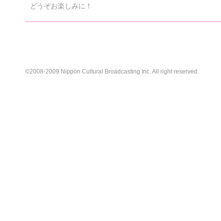
どうぞお楽しみに！
©2008-2009 Nippon Cultural Broadcasting Inc. All right reserved.