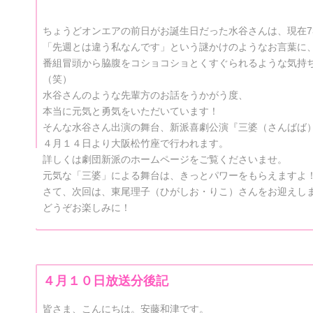
ちょうどオンエアの前日がお誕生日だった水谷さんは、現在7
「先週とは違う私なんです」という謎かけのようなお言葉に
番組冒頭から脇腹をコショコショとくすぐられるような気持
（笑）
水谷さんのような先輩方のお話をうかがう度、
本当に元気と勇気をいただいています！
そんな水谷さん出演の舞台、新派喜劇公演『三婆（さんばば
４月１４日より大阪松竹座で行われます。
詳しくは劇団新派のホームページをご覧くださいませ。
元気な「三婆」による舞台は、きっとパワーをもらえますよ
さて、次回は、東尾理子（ひがしお・りこ）さんをお迎えし
どうぞお楽しみに！
４月１０日放送分後記
皆さま、こんにちは。安藤和津です。