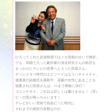
ひろってくれた岩波映画ではメカ音痴のせいで挫折。
でも、同期で入った劇作家の清水邦夫さんの助言を
きっかけにテレビの世界へと入った田原さん。
ディレクター時代のエピソードはもうハチャメチャ。
過激派の結婚式を撮影中、花嫁の女性にあることを
強要された田原さんは、○○まで果敢に決行！
ゴメンナサイ。これ以上詳しくは書けません！（笑）
ピ～の音が鳴っちゃいます！
テレビがいい意味で自由だった時代に
それまでの挫折の反動なのか、