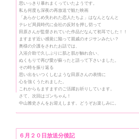
思いっきり暴れまくっていたようです。
私も何度も深夜の再放送で観た映画
「あらかじめ失われた恋人たちよ」はなんとなんと
テレビ局員時代に会社の反対を押し切って
田原さんが監督されていた作品だなんて初耳でした！！
ますます近い感覚に陥って親戚のオジサンみたい？
奥様の介護をされたお話では、
入浴介助で久しぶりに肌と肌が触れ合い、
ぬくもりで再び愛が蘇ったと語って下さいました。
その時を振り返る
思い出をいつくしむような田原さんの表情に
心を強くうたれました。
これからもますますのご活躍お祈りしています。
さて、次回はゴンちゃん！
中山雅史さんをお迎えします。どうぞお楽しみに。
６月２０日放送分後記