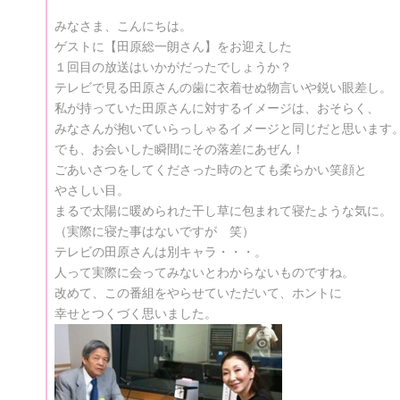
みなさま、こんにちは。
ゲストに【田原総一朗さん】をお迎えした
１回目の放送はいかがだったでしょうか？
テレビで見る田原さんの歯に衣着せぬ物言いや鋭い眼差し。
私が持っていた田原さんに対するイメージは、おそらく、
みなさんが抱いていらっしゃるイメージと同じだと思います
でも、お会いした瞬間にその落差にあぜん！
ごあいさつをしてくださった時のとても柔らかい笑顔と
やさしい目。
まるで太陽に暖められた干し草に包まれて寝たような気に。
（実際に寝た事はないですが 笑）
テレビの田原さんは別キャラ・・・。
人って実際に会ってみないとわからないものですね。
改めて、この番組をやらせていただいて、ホントに
幸せとつくづく思いました。