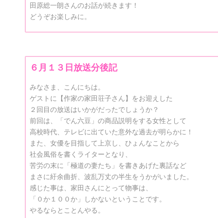
田原総一朗さんのお話が続きます！
どうぞお楽しみに。
６月１３日放送分後記
みなさま、こんにちは。
ゲストに【作家の家田荘子さん】をお迎えした
２回目の放送はいかがだったでしょうか？
前回は、「でん六豆」の商品説明をする女性として
高校時代、テレビに出ていた意外な過去が明らかに！
また、女優を目指して上京し、ひょんなことから
社会風俗を書くライターとなり、
苦労の末に「極道の妻たち」を書きあげた裏話など
まさに紆余曲折、波乱万丈の半生をうかがいました。
感じた事は、家田さんにとって物事は、
「０か１００か」しかないということです。
やるならとことんやる。