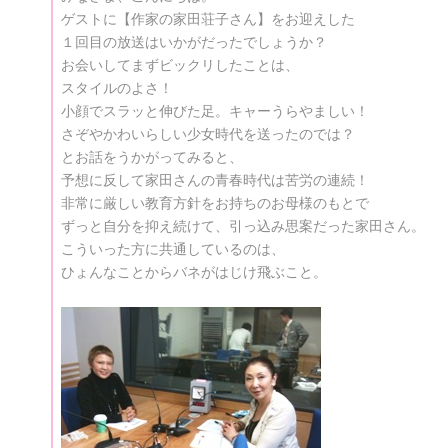
ゲストに【作家の家田荘子さん】をお迎えした
１回目の放送はいかがだったでしょうか？
お会いしてまずビックリしたことは、
スタイルのよさ！
小顔でスラッと伸びた足。キャーうらやましい！
さぞやかわいらしい少女時代を送ったのでは？
とお話をうかがってみると、
予想に反して家田さんの青春時代は苦労の連続！
非常に厳しい教育方針をお持ちのお母様のもとで
ずっと自分を抑え続けて、引っ込み思案だった家田さん。
こういった方に共通しているのは、
ひょんなことからバネがはじけ飛ぶこと。