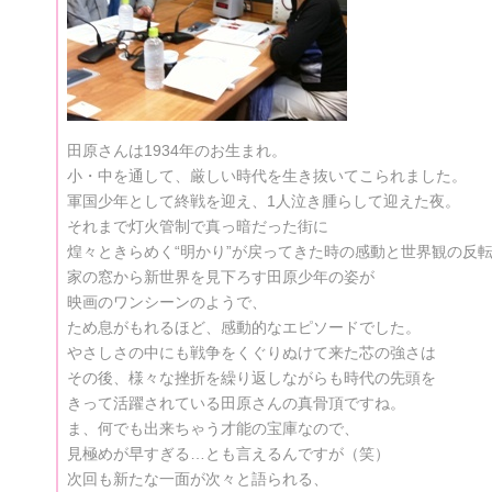
田原さんは1934年のお生まれ。
小・中を通して、厳しい時代を生き抜いてこられました。
軍国少年として終戦を迎え、1人泣き腫らして迎えた夜。
それまで灯火管制で真っ暗だった街に
煌々ときらめく“明かり”が戻ってきた時の感動と世界観の反
家の窓から新世界を見下ろす田原少年の姿が
映画のワンシーンのようで、
ため息がもれるほど、感動的なエピソードでした。
やさしさの中にも戦争をくぐりぬけて来た芯の強さは
その後、様々な挫折を繰り返しながらも時代の先頭を
きって活躍されている田原さんの真骨頂ですね。
ま、何でも出来ちゃう才能の宝庫なので、
見極めが早すぎる…とも言えるんですが（笑）
次回も新たな一面が次々と語られる、