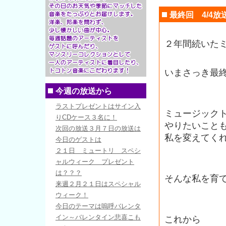
最終回 4/4放
２年間続いた
いまさっき最
今週の放送から
ラストプレゼントはサイン入
ミュージック
りCDケース３名に！
やりたいこと
次回の放送３月７日の放送は
私を変えてく
今日のゲストは
２１日 ミュートリ スペシ
ャルウィーク プレゼント
は？？？
そんな私を育
来週２月２１日はスペシャル
ウィーク！
今日のテーマは嗚呼バレンタ
イン～バレンタイン悲喜こも
これから