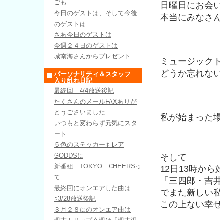
ごも
日曜日にお会
今日のゲストは、そして今後
本当にみなさ
のゲストは
さあ今日のゲストは
今週２４日のゲストは
城南海さんからプレゼント
ミュージック
どうか忘れな
パーソナリティ＆スタッフ
入り乱れ日記
最終回 4/4放送後記
たくさんのメールFAXありが
とうございました
私が始まった
いつもと変わらず元気にスタ
ート
５色のステッカーもレア
そして
GODDSに
新番組 TOKYO CHEERSっ
12日13時から
て
「三四郎・吉井歌
最終回にオンエアした曲は
でまた新しい
○3/28放送後記
この上ない幸
３月２８にのオンエア曲は