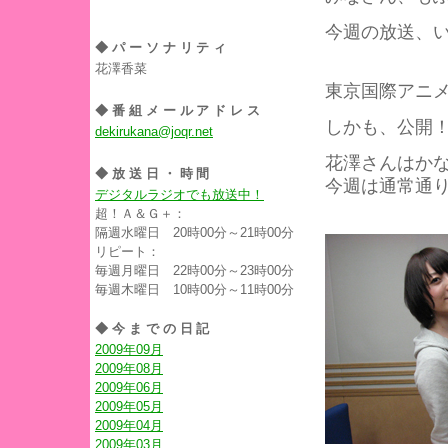
今週の放送、
◆パーソナリティ
花澤香菜
東京国際アニ
◆番組メールアドレス
しかも、公開
dekirukana@joqr.net
花澤さんはか
◆放送日・時間
今週は通常通
デジタルラジオでも放送中！
超！Ａ＆Ｇ＋：
隔週水曜日 20時00分～21時00分
リピート：
毎週月曜日 22時00分～23時00分
毎週木曜日 10時00分～11時00分
◆今までの日記
2009年09月
2009年08月
2009年06月
2009年05月
2009年04月
2009年03月