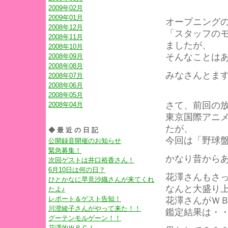
2009年02月
2009年01月
オープニング
2008年12月
「スタッフの
2008年11月
ましたが、
2008年10月
そんなことは
2008年09月
2008年08月
みなさんとま
2008年07月
2008年06月
2008年05月
さて、前回の
2008年04月
東京国際アニ
たが、
◆最近の日記
今回は「野球
公開録音開催のお知らせ
緊急募集！
かなり昔から
次回ゲストは井口裕香さん！
6月10日は何の日？
花澤さんもさ
ひとかなに早見沙織さんが来てくれ
なんと大盛り
たよ♪
レポート＆ゲスト告知！
花澤さんがＷ
川澄綾子さんがやって来た！！
鑑定結果は・
グーテンモルゲーン！！
花澤的ＷＢＣ！