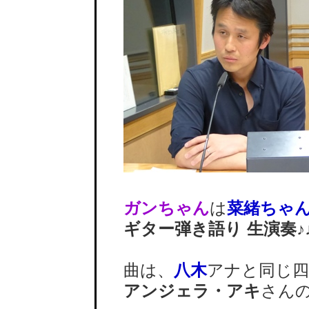
ガンちゃん
は
菜緒ちゃ
ギター弾き語り 生演奏♪
曲は、
八木
アナと同じ四
アンジェラ・アキ
さん