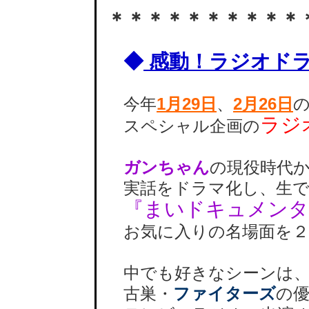
＊＊＊＊＊＊＊＊＊＊
◆
感動！ラジオド
今年
1月29日
、
2月26日
ラジ
スペシャル企画の
ガンちゃん
の現役時代
実話をドラマ化し、生で
『まいドキュメンタ
お気に入りの名場面を２
中でも好きなシーンは、野
古巣・
ファイターズ
の