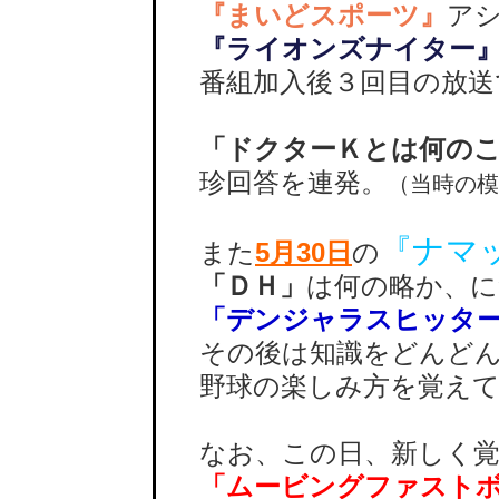
『まいどスポーツ』
ア
『ライオンズナイター
番組加入後３回目の放送
「ドクターＫとは何の
珍回答を連発。
（当時の模
『ナマ
また
5月30日
の
「ＤＨ」
は何の略か、に
「デンジャラスヒッタ
その後は知識をどんどん
野球の楽しみ方を覚えて
なお、この日、新しく覚
「ムービングファスト