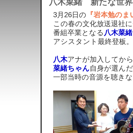
八木菜緒 新たな世界
3月26日の
『岩本勉のま
この春の文化放送退社に
番組卒業となる
八木菜緒
アシスタント最終登板
八木
アナが加入してか
菜緒ちゃん
自身が選ん
一部当時の音源を聴きな