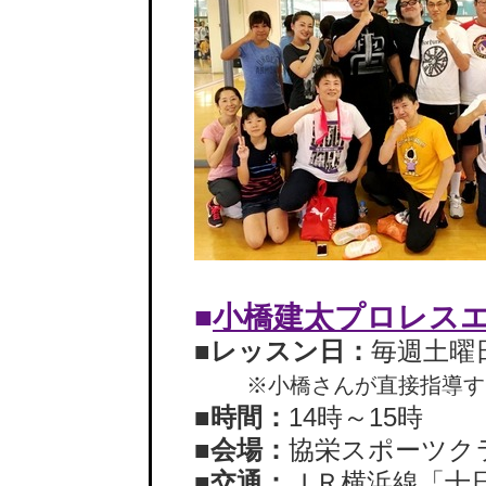
■
小橋建太プロレス
■レッスン日：
毎週土曜
※小橋さんが直接指導す
■時間：
14時～15時
■会場：
協栄スポーツク
■交通：
ＪＲ横浜線「十