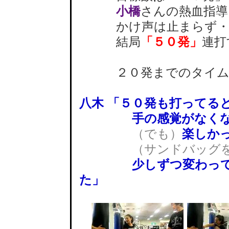
小橋
さんの熱血指導
かけ声は止まらず・
結局
「５０発」
連打
２０発までのタイムは
八木 「５０発も打ってる
手の感覚がなくなっ
（でも）
楽しか
（サンドバッグ
少しずつ変わってき
た」