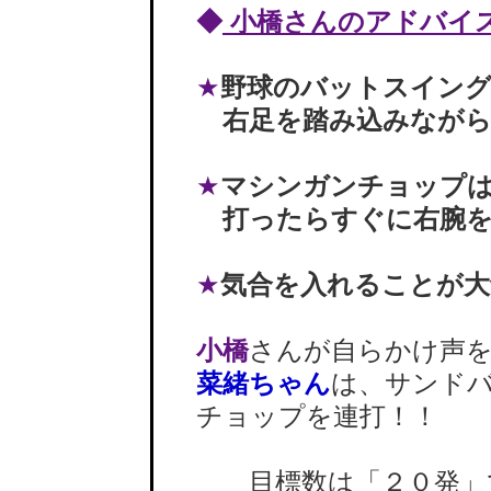
◆
小橋さんのアドバイ
★
野球のバットスイン
右足を踏み込みながら
★
マシンガンチョップ
打ったらすぐに右腕を
★
気合を入れることが大
小橋
さんが自らかけ声
菜緒ちゃん
は、サンド
チョップを連打！！
目標数は「２０発」