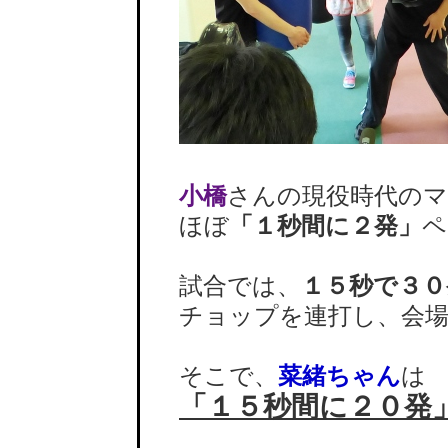
小橋
さんの現役時代の
ほぼ
「１秒間に２発」
ペ
試合では、
１５秒で３０
チョップを連打し、会場
そこで、
菜緒ちゃん
は
「１５秒間に２０発