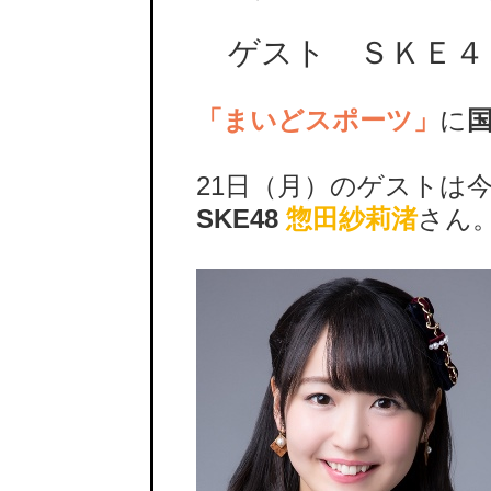
ゲスト ＳＫＥ４
「まいどスポーツ」
に
21日（月）のゲストは
SKE48
惣田紗莉渚
さん