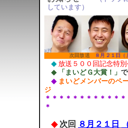
しています）
次回放送
８月２１日（月）１８
◆
放送５００回記念特別
◆
「まいどＧ大賞！」
で
◆
まいどメンバーのペ
ジ
＊＊＊＊＊＊＊＊＊＊＊＊
＊
◆
次回
８月２１日