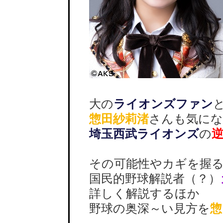
大の
ライオンズファン
惣田紗莉渚
さんも気に
埼玉西武ライオンズ
の
その可能性やカギを握る
国民的野球解説者（？）
詳しく解説するほか
野球の奥深～い見方を
惣