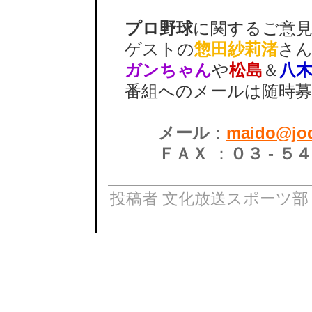
プロ野球
に関するご意
ゲストの
惣田紗莉渚
さ
ガンちゃん
や
松島
＆
八
番組へのメールは随時募
メール
：
maido@joq
ＦＡＸ
：
０３ - ５
投稿者 文化放送スポーツ部 : 2