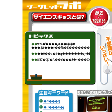
�N���Q
�U���K�j