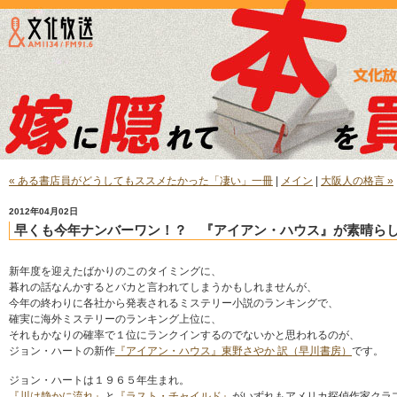
« ある書店員がどうしてもススメたかった「凄い」一冊
|
メイン
|
大阪人の格言 »
2012年04月02日
早くも今年ナンバーワン！？ 『アイアン・ハウス』が素晴ら
新年度を迎えたばかりのこのタイミングに、
暮れの話なんかするとバカと言われてしまうかもしれませんが、
今年の終わりに各社から発表されるミステリー小説のランキングで、
確実に海外ミステリーのランキング上位に、
それもかなりの確率で１位にランクインするのでないかと思われるのが、
ジョン・ハートの新作
『アイアン・ハウス』東野さやか 訳（早川書房）
です。
ジョン・ハートは１９６５年生まれ。
『川は静かに流れ』
と
『ラスト・チャイルド』
がいずれもアメリカ探偵作家クラ