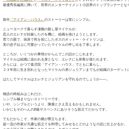
最優秀長編賞に輝いて、世界のエンターテイメント小説界のトップランナーとな
新作
『アイアン・ハウス』
のストーリーは実にシンプル。
ニューヨークで暮らす凄腕の殺し屋マイケルが、
恋人のエレナが妊娠したのを機に、組織を抜けようとします。
育ての親で、病床で死を前にしたボスのオットー・ケイトリンは、
実の息子以上に可愛がっていたマイケルの申し出を了承します。
ところが、いくつかの事情がからんでこの話がこじれます。
マイケルは組織に追われる身となり、エレナにも刺客が放たれます。
さらには、かつて孤児院「アイアン・ハウス」でともに暮らし、
２３年前に生き別れとなったマイケルの弟ジュリアンまでもが組織のターゲット
はたしてマイケルはエレナとジュリアンを守れるのでしょうか——。
物語の枠組みはこれだけ。
シンプル極まりないストーリーです。
いや、シンプルというより、陳腐とさえ言えるかもしれません。
いかにもそのへんのB級サスペンスにありそうな筋立てだからです。
でもだからこそ、作家の腕が際立ちます。
超一流の作家が凡庸な筋立てを料理してみせるとどのような小説に仕上がるか。