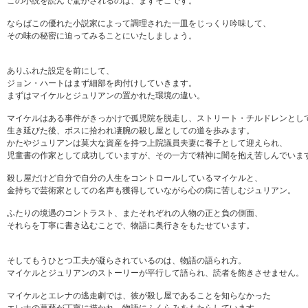
この小説を読んで驚かされるのは、まずそこです。
ならばこの優れた小説家によって調理された一皿をじっくり吟味して、
その味の秘密に迫ってみることにいたしましょう。
ありふれた設定を前にして、
ジョン・ハートはまず細部を肉付けしていきます。
まずはマイケルとジュリアンの置かれた環境の違い。
マイケルはある事件がきっかけで孤児院を脱走し、ストリート・チルドレンとし
生き延びた後、ボスに拾われ凄腕の殺し屋としての道を歩みます。
かたやジュリアンは莫大な資産を持つ上院議員夫妻に養子として迎えられ、
児童書の作家として成功していますが、その一方で精神に闇を抱え苦しんでいま
殺し屋だけど自分で自分の人生をコントロールしているマイケルと、
金持ちで芸術家としての名声も獲得していながら心の病に苦しむジュリアン。
ふたりの境遇のコントラスト、またそれぞれの人物の正と負の側面、
それらを丁寧に書き込むことで、物語に奥行きをもたせています。
そしてもうひとつ工夫が凝らされているのは、物語の語られ方。
マイケルとジュリアンのストーリーが平行して語られ、読者を飽きさせません。
マイケルとエレナの逃走劇では、彼が殺し屋であることを知らなかった