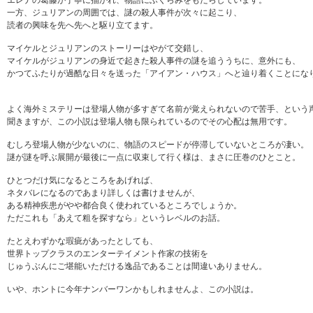
エレナの葛藤が丁寧に描かれ、物語にふくらみをもたらしています。
一方、ジュリアンの周囲では、謎の殺人事件が次々に起こり、
読者の興味を先へ先へと駆り立てます。
マイケルとジュリアンのストーリーはやがて交錯し、
マイケルがジュリアンの身近で起きた殺人事件の謎を追ううちに、意外にも、
かつてふたりが過酷な日々を送った「アイアン・ハウス」へと辿り着くことにな
よく海外ミステリーは登場人物が多すぎて名前が覚えられないので苦手、という
聞きますが、この小説は登場人物も限られているのでその心配は無用です。
むしろ登場人物が少ないのに、物語のスピードが停滞していないところが凄い。
謎が謎を呼ぶ展開が最後に一点に収束して行く様は、まさに圧巻のひとこと。
ひとつだけ気になるところをあげれば、
ネタバレになるのであまり詳しくは書けませんが、
ある精神疾患がやや都合良く使われているところでしょうか。
ただこれも「あえて粗を探すなら」というレベルのお話。
たとえわずかな瑕疵があったとしても、
世界トップクラスのエンターテイメント作家の技術を
じゅうぶんにご堪能いただける逸品であることは間違いありません。
いや、ホントに今年ナンバーワンかもしれませんよ、この小説は。