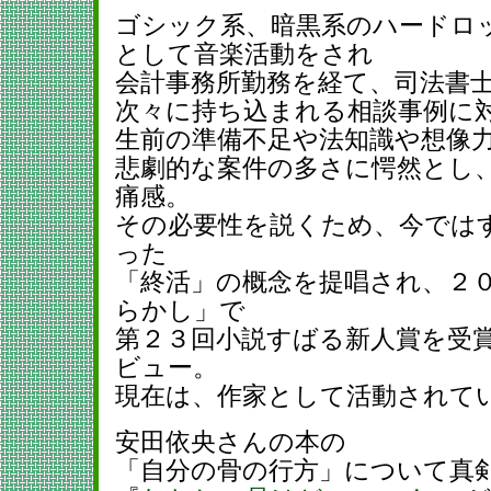
ゴシック系、暗黒系のハードロ
として音楽活動をされ
会計事務所勤務を経て、司法書
次々に持ち込まれる相談事例に
生前の準備不足や法知識や想像
悲劇的な案件の多さに愕然とし
痛感。
その必要性を説くため、今では
った
「終活」の概念を提唱され、２
らかし」で
第２３回小説すばる新人賞を受
ビュー。
現在は、作家として活動されて
安田依央さんの本の
「自分の骨の行方」について真