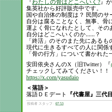
『
わたしの骨はどこへいく?
』が
集英社から好評販売中です。
国や自治体の制度は？ 民間のサ
自分は腐ることなく、無事、骨
運よく骨になれたとして、その
自分はどこへいくのか......？
「終活」のそのまた先にあるも
現代に生きるすべての人に関係
「骨の行方」について書かれた
安田依央さんのX（旧Twitter）『
チェックしてみてください！！
https://x.com/yasudaio
＜落語＞
落語ＤＥデート
『代書屋』三代
投稿者 スタッフ :
07:53