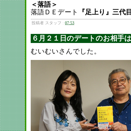
＜落語＞
落語ＤＥデート
『足上り』三代
投稿者 スタッフ :
07:53
６月２１日のデートのお相手
むいむいさんでした。