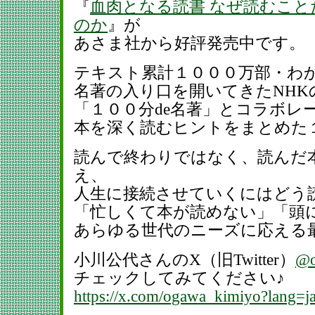
『
血肉となる読書 なぜ読むこ
のか
』が
あさま社から好評発売中です。
テキスト累計１０００万部・わ
名著の入り口を開いてきたNHK
「１００分de名著」とコラボレ
本を深く読むヒントをまとめた
読んで終わりではなく、読んだ
え、
人生に接続させていくにはどう
「忙しくて本が読めない」「頭
あらゆる世代のニーズに応える
小川公代さんのX（旧Twitter）
@o
チェックしてみてください♪
https://x.com/ogawa_kimiyo?lang=j