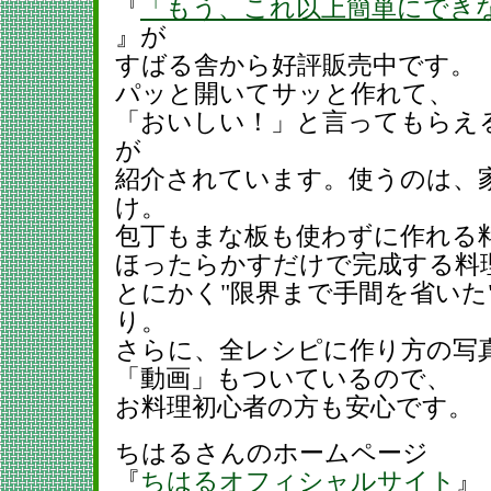
『
「もう、これ以上簡単にでき
』が
すばる舎から好評販売中です。
パッと開いてサッと作れて、
「おいしい！」と言ってもらえる
が
紹介されています。使うのは、
け。
包丁もまな板も使わずに作れる
ほったらかすだけで完成する料
とにかく"限界まで手間を省いた
り。
さらに、全レシピに作り方の写
「動画」もついているので、
お料理初心者の方も安心です。
ちはるさんのホームページ
『
ちはるオフィシャルサイト
』