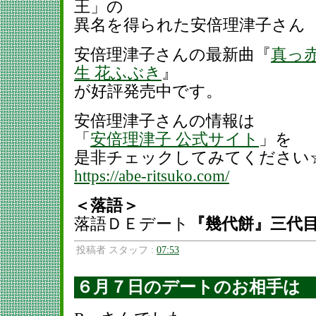
王」の
異名を得られた安倍理津子さん
安倍理津子さんの最新曲『
真っ赤
生 花ふぶき
』
が好評発売中です。
安倍理津子さんの情報は
「
安倍理津子 公式サイト
」を
是非チェックしてみてください
https://abe-ritsuko.com/
＜落語＞
落語ＤＥデート
『幾代餅』三代
投稿者 スタッフ :
07:53
６月７日のデートのお相手は