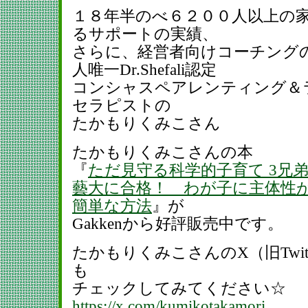
１８年半のべ６２００人以上の
るサポートの実績、
さらに、経営者向けコーチング
人唯一Dr.Shefali認定
コンシャスペアレンティング＆
セラピストの
たかもりくみこさん
たかもりくみこさんの本
『
ただ見守る科学的子育て 3兄
藝大に合格！ わが子に主体性
簡単な方法
』が
Gakkenから好評販売中です。
たかもりくみこさんのX（旧Twitt
も
チェックしてみてください☆
https://x.com/kumikotakamori