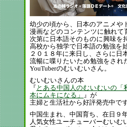
幼少の頃から、日本のアニメや
漫画などのコンテンツに触れて
次第に日本語そのものに興味を
高校から独学で日本語の勉強を
２０１８年に来日し、さらに日
流暢に喋りたいため勉強をされ
YouTuberのむいむいさん。
むいむいさんの本
『
とある中国人のむいむいの「
本にムキになる」
』が
主婦と生活社から好評発売中で
中国生まれ、中国育ち、在日９
人気女性ユーチューバーむいむ