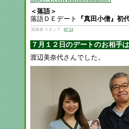
＜落語＞
落語ＤＥデート
『真田小僧』初
投稿者 スタッフ :
07:53
７月１２日のデートのお相手
渡辺美奈代さんでした。