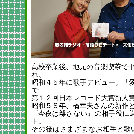
高校卒業後、地元の音楽喫茶で
れ、
昭和４５年に歌手デビュー。『
で
第１２回日本レコード大賞新人
昭和５８年、橋幸夫さんの新作
『今夜は離さない』の相手役に
ト。
その後はさまざまなお相手と歌