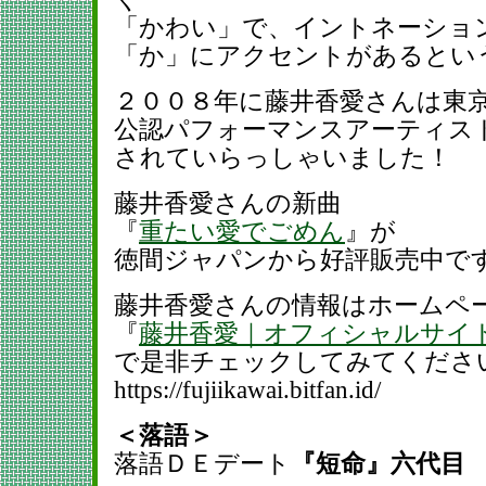
「かわい」で、イントネーション
「か」にアクセントがあるとい
２００８年に藤井香愛さんは東
公認パフォーマンスアーティスト
されていらっしゃいました！
藤井香愛さんの新曲
『
重たい愛でごめん
』が
徳間ジャパンから好評販売中で
藤井香愛さんの情報はホームペ
『
藤井香愛｜オフィシャルサイ
で是非チェックしてみてくださ
https://fujiikawai.bitfan.id/
＜落語＞
落語ＤＥデート
『短命』六代目