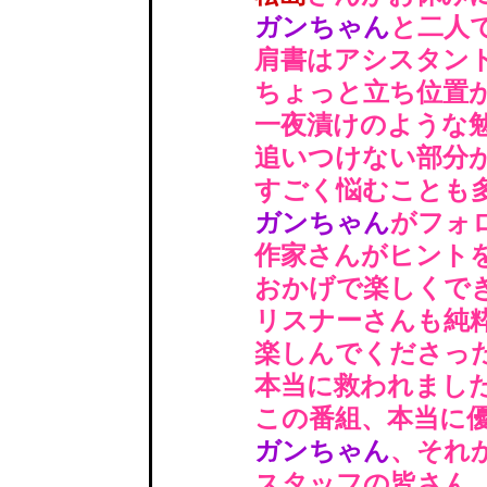
ガンちゃん
と二人
肩書はアシスタント
ちょっと立ち位置が
一夜漬けのような勉
追いつけない部分が
すごく悩むことも多か
ガンちゃん
がフォ
作家さんがヒントを下
おかげで楽しくでき
リスナーさんも純粋に
楽しんでくださった
本当に救われました
この番組、本当に優
ガンちゃん
、それ
スタッフの皆さん、