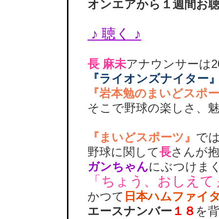
オンエアから１週間お聴
♪ 聴く ♪
長 麻未
アナウンサーは2
『ライオンズナイター
『岩本勉のまいどスポ
そこで野球の楽しさ、魅
『まいどスポーツ』
で
野球に関して
長
さんが
ガンちゃん
にぶつけま
「ちょう、おしえて
かつて
日本ハムファイ
エースナンバー
１８
を