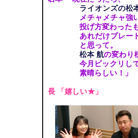
ライオンズの松本
メチャメチャ強い
投げ方変わったも
あれだけプレートを
と思って。
松本 航
の変わり
今月ビックリして
素晴らしい！」
長 「嬉しい★」