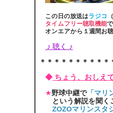
この日の放送は
ラジコ
（
タイムフリー聴取機能
オンエアから１週間お聴
♪ 聴く ♪
＊＊＊＊＊＊＊＊＊＊
◆
ちょう、おしえ
野球中継で
「マリ
★
という解説を聞く
ZOZOマリンスタ