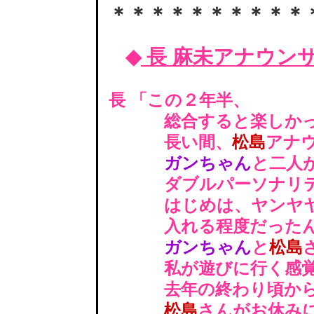
＊＊＊＊＊＊＊＊＊＊
◆
長 麻未アナウン
長 「この２年半、
総合すると楽しかっ
長い間、
松島
アナ
ガンちゃん
と二人
ダブルパーソナリテ
はじめは、ヤンヤヤ
入れる程度だったん
ガンちゃん
と
松島
私が遊びに行く感覚で
去年の終わり頃か
松島
さんがお休み