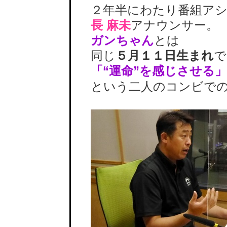
２年半にわたり番組アシ
長 麻未
アナウンサー。
ガンちゃん
とは
同じ
５月１１日生まれ
で
「“運命”を感じさせる」
という二人のコンビでの