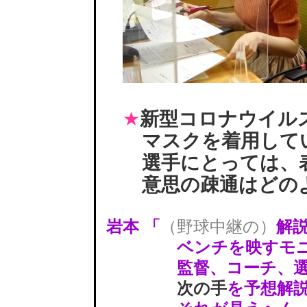
新型コロナウイル
★
マスクを着用して
選手にとっては、
意思の疎通はどの
岩本 「
（野球中継の）
解
ベンチを映すモニ
監督、コーチ、選手
次の手
を予想解