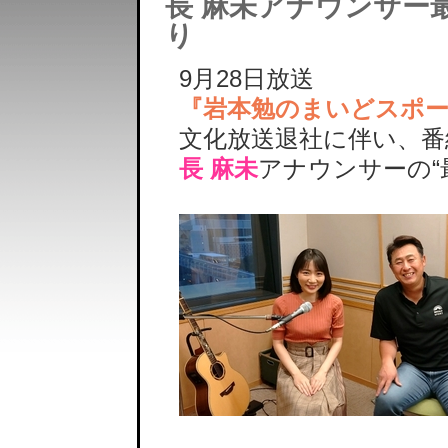
長 麻未アナウンサー
り
9月28日放送
『岩本勉のまいどスポ
文化放送退社に伴い、番
長 麻未
アナウンサーの“