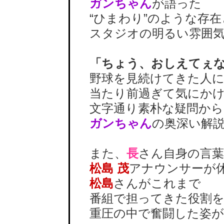
ガンちゃん
が語った
“ひまわり”のような存在
スタジオの明るい雰囲気
「ちょう、おしえてぇ
野球を見続けてきた人に
当たり前過ぎて気にかけ
文字通り素朴な疑問から
ガンちゃん
の奥深い解
また、
長
さん自身の言
松島 茂
アナウンサーが
松島
さんがこれまで
番組で担ってきた役割を
重圧の中で奮闘した姿が