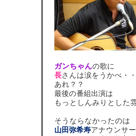
ガンちゃん
の歌に
長
さんは涙をうかべ・
あれ？？
最後の番組出演は
もっとしんみりとした雰
そうならなかったのは
山田弥希寿
アナウンサ