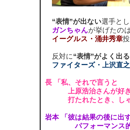
“表情”が出ない
選手と
ガンちゃん
が挙げたの
イーグルス・涌井秀章
投
反対に
“表情”がよく出る
ファイターズ・上沢直之
長 「私、それで言うと
上原浩治さんが好き
打たれたとき、しゃ
岩本 「彼は結果の後に出
パフォーマンス的な