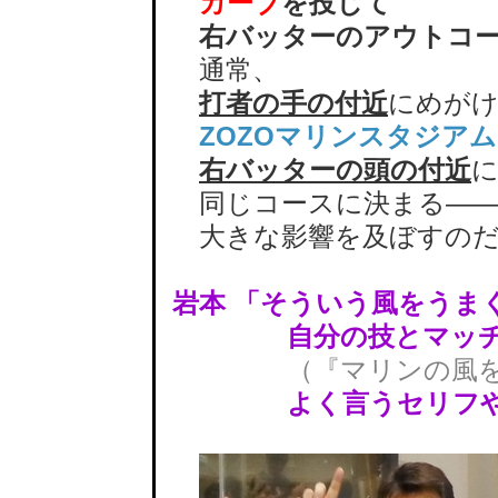
カーブ
を投じて
右バッターのアウトコー
通常、
打者の手の付近
にめが
ZOZOマリンスタジアム
右バッターの頭の付近
同じコースに決まる――
大きな影響を及ぼすのだ
岩本 「そういう風をうま
自分の技とマッチさ
（『マリンの風
よく言うセリフや